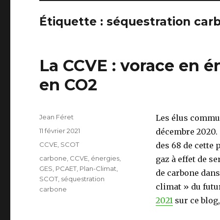
Étiquette :
séquestration car
La CCVE : vorace en én
en CO2
Auteur
Jean Féret
Les élus commun
Publié
11 février 2021
décembre 2020. C
le
Catégories
CCVE
,
SCOT
des 68 de cette 
Étiquettes
carbone
,
CCVE
,
énergies
,
gaz à effet de s
GES
,
PCAET
,
Plan-Climat
,
de carbone dans 
SCOT
,
séquestration
climat » du futu
carbone
2021
sur ce blog,