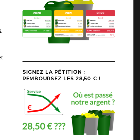
.
et
SIGNEZ LA PÉTITION :
REMBOURSEZ LES 28,50 € !
 en CO2 »