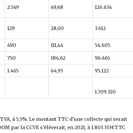
2.549
49,68
126.634
129
28,00
3.612
490
111,44
54.605
750
184,62
96.465
1.465
64,93
95.122
1.709.320
la TVA, à 5,5%. Le montant TTC d’une collecte qui serait
OM par la CCVE s’élèverait, en 2021, à 1.803.333€TTC