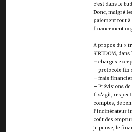
c’est dans le bud
Donc, malgré les
paiement tout à 
financement org
A propos du « tr
SIREDOM, dans l
– charges excep
– protocole fin 
– frais financie
– Prévisions de
Il s’agit, respe
comptes, de rem
l’incinérateur i
coût des emprun
je pense, le fi