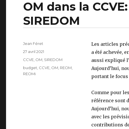
OM dans la CCVE: 
SIREDOM
Auteur
Jean Féret
Les articles pr
Publié
27 avril 2021
a été achevée, e
le
Catégories
CCVE
,
OM
,
SIREDOM
aussi expliqué l
Étiquettes
budget
,
CCVE
,
OM
,
REOM
,
Aujourd’hui, nou
REOMi
portant le focus
Comme pour les a
référence sont d
Aujourd’hui, no
avec les prévisi
contributions d