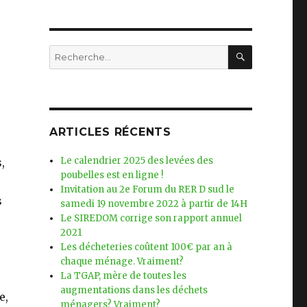
RECHERC
Recherche
pour
:
ARTICLES RÉCENTS
Le calendrier 2025 des levées des
,
poubelles est en ligne !
Invitation au 2e Forum du RER D sud le
s
samedi 19 novembre 2022 à partir de 14H
Le SIREDOM corrige son rapport annuel
2021
Les décheteries coûtent 100€ par an à
chaque ménage. Vraiment?
La TGAP, mère de toutes les
augmentations dans les déchets
e,
ménagers? Vraiment?