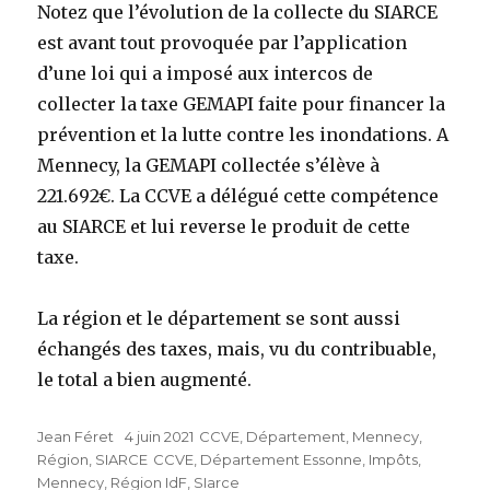
Notez que l’évolution de la collecte du SIARCE
est avant tout provoquée par l’application
d’une loi qui a imposé aux intercos de
collecter la taxe GEMAPI faite pour financer la
prévention et la lutte contre les inondations. A
Mennecy, la GEMAPI collectée s’élève à
221.692€. La CCVE a délégué cette compétence
au SIARCE et lui reverse le produit de cette
taxe.
La région et le département se sont aussi
échangés des taxes, mais, vu du contribuable,
le total a bien augmenté.
Auteur
Jean Féret
Publié
4 juin 2021
Catégories
CCVE
,
Département
,
Mennecy
,
Région
,
SIARCE
le
Étiquettes
CCVE
,
Département Essonne
,
Impôts
,
Mennecy
,
Région IdF
,
SIarce