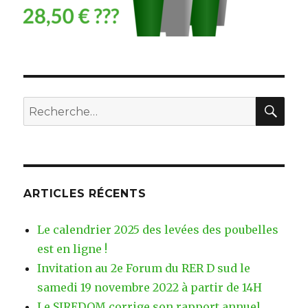
RE
Recherche
pour
:
ARTICLES RÉCENTS
Le calendrier 2025 des levées des poubelles
est en ligne !
Invitation au 2e Forum du RER D sud le
samedi 19 novembre 2022 à partir de 14H
Le SIREDOM corrige son rapport annuel