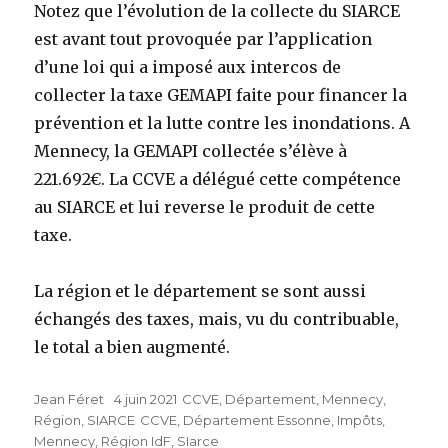
Notez que l’évolution de la collecte du SIARCE
est avant tout provoquée par l’application
d’une loi qui a imposé aux intercos de
collecter la taxe GEMAPI faite pour financer la
prévention et la lutte contre les inondations. A
Mennecy, la GEMAPI collectée s’élève à
221.692€. La CCVE a délégué cette compétence
au SIARCE et lui reverse le produit de cette
taxe.
La région et le département se sont aussi
échangés des taxes, mais, vu du contribuable,
le total a bien augmenté.
Auteur
Jean Féret
Publié
4 juin 2021
Catégories
CCVE
,
Département
,
Mennecy
,
Région
,
SIARCE
le
Étiquettes
CCVE
,
Département Essonne
,
Impôts
,
Mennecy
,
Région IdF
,
SIarce