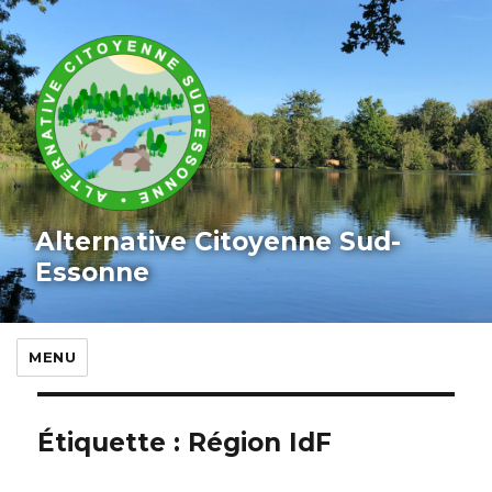
Alternative Citoyenne Sud-
Essonne
MENU
Étiquette :
Région IdF