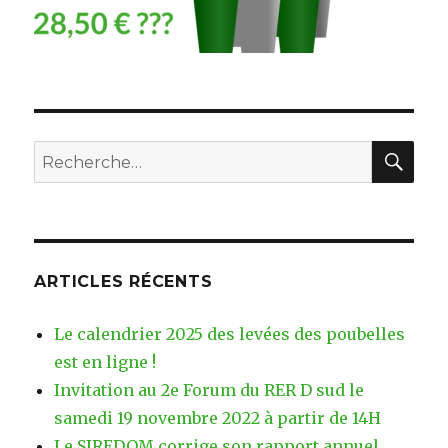
RE
Recherche
pour
:
ARTICLES RÉCENTS
Le calendrier 2025 des levées des poubelles
est en ligne !
Invitation au 2e Forum du RER D sud le
samedi 19 novembre 2022 à partir de 14H
Le SIREDOM corrige son rapport annuel