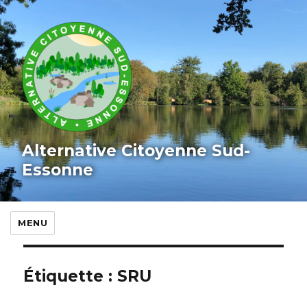
Alternative Citoyenne Sud-
Essonne
MENU
Étiquette :
SRU