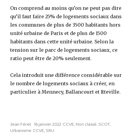
On comprend au moins qu’on ne peut pas dire
qu’il faut faire 25% de logements sociaux dans
les communes de plus de 3500 habitants hors
unité urbaine de Paris et de plus de 1500
habitants dans cette unité urbaine. Selon la
tension sur le parc de logements sociaux, ce
ratio peut être de 20% seulement.
Cela introduit une différence considérable sur
le nombre de logements sociaux à créer, en
particulier à Mennecy, Ballancourt et Itteville.
Auteur
Jean Féret
Publié
16 janvier 2022
Catégories
CCVE
,
Non classé
,
SCOT
,
Urbanisme
Étiquettes
CCVE
le
,
SRU