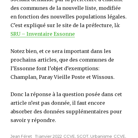
des communes de la nouvelle liste, modifiée
en fonction des nouvelles populations légales.
C’est expliqué sur le site de la préfecture, là:
SRU – Inventaire Essonne
Notez bien, et ce sera important dans les
prochains articles, que des communes de
l’Essonne font l’objet d’exemptions:
Champlan, Paray Vieille Poste et Wissous.
Donc la réponse à la question posée dans cet
article n’est pas donnée, il faut encore
absorber des données supplémentaires pour
savoir y répondre.
Auteur
Jean Féret
Publié
11 janvier 2022
Catégories
CCVE
,
SCOT
,
Urbanisme
Étiquettes
CCVE
,